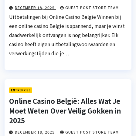
DECEMBER 18, 2025
GUEST POST STORE TEAM
Uitbetalingen bij Online Casino België Winnen bij
een online casino België is spannend, maar je winst
daadwerkelijk ontvangen is nog belangrijker. Elk
casino heeft eigen uitbetalingsvoorwaarden en
verwerkingstijden die je…
ENTREPRISE
Online Casino België: Alles Wat Je
Moet Weten Over Veilig Gokken in
2025
DECEMBER 18, 2025
GUEST POST STORE TEAM