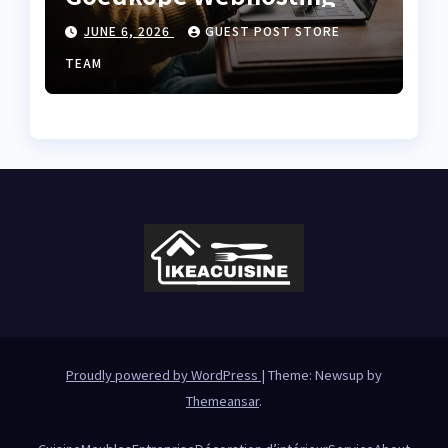
voor Jouw Website?
JUNE 6, 2026
GUEST POST STORE
TEAM
Proudly powered by WordPress
|
Theme: Newsup by
Themeansar
.