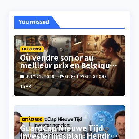
You missed
ENTREPRISE
Où vendre son or au
meilleur prix en Belgique
?
JULY 21, 2026
GUEST POST STORE
TEAM
ENTREPRISE
GuardCap Nieuwe Tijd
Investeringsplan: Hendrik