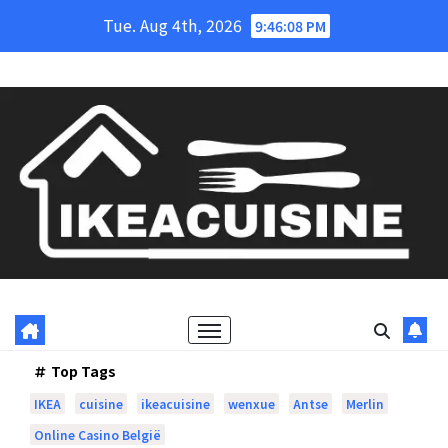
Skip
Tue. Aug 4th, 2026
9:46:09 PM
to
content
Top Tags
IKEA
cuisine
ikeacuisine
wenxue
Antse
Merlin
Online Casino België