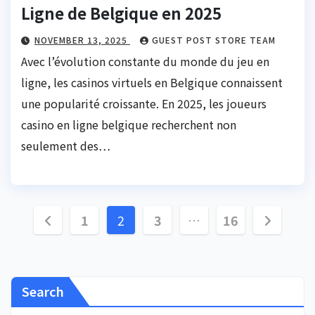
Ligne de Belgique en 2025
NOVEMBER 13, 2025
GUEST POST STORE TEAM
Avec l’évolution constante du monde du jeu en
ligne, les casinos virtuels en Belgique connaissent
une popularité croissante. En 2025, les joueurs
casino en ligne belgique recherchent non
seulement des…
Posts
1
2
3
…
16
pagination
Search