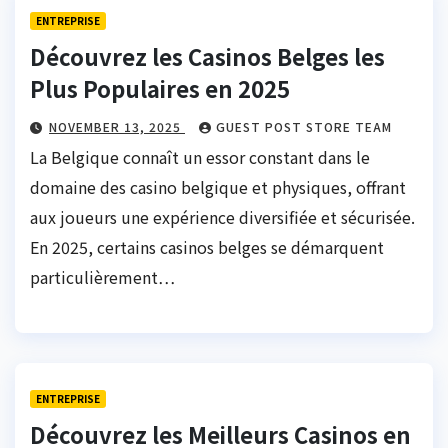
ENTREPRISE
Découvrez les Casinos Belges les
Plus Populaires en 2025
NOVEMBER 13, 2025
GUEST POST STORE TEAM
La Belgique connaît un essor constant dans le
domaine des casino belgique et physiques, offrant
aux joueurs une expérience diversifiée et sécurisée.
En 2025, certains casinos belges se démarquent
particulièrement…
ENTREPRISE
Découvrez les Meilleurs Casinos en