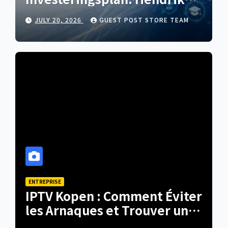
stabiele groei met behulp
M
JULY 20, 2026
GUEST POST STORE TEAM
van artificiële intelligentie,
langetermijnonderzoek en
een sterk risicobewustzijn
ENTREPRISE
IPTV Kopen : Comment Éviter
les Arnaques et Trouver un
Fournisseur Fiable