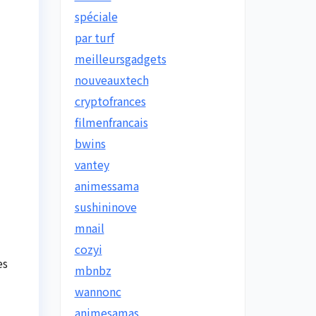
spéciale
par turf
meilleursgadgets
nouveauxtech
cryptofrances
filmenfrancais
bwins
vantey
animessama
sushininove
mnail
cozyi
es
mbnbz
wannonc
animesamas