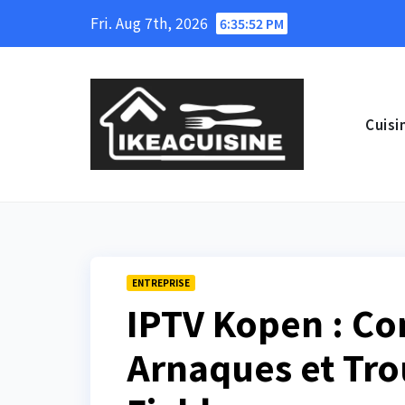
Skip
Fri. Aug 7th, 2026
6:35:52 PM
to
content
Cuisi
ENTREPRISE
IPTV Kopen : Co
Arnaques et Tro