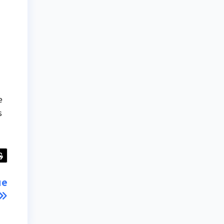
e
s
ue