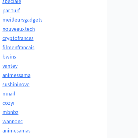
spéciale
par turf
meilleursgadgets
nouveauxtech
cryptofrances
filmenfrancais
bwins
vantey
animessama
sushininove
mnail
cozyi
mbnbz
wannonc
animesamas