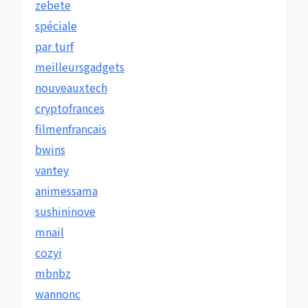
zebete
spéciale
par turf
meilleursgadgets
nouveauxtech
cryptofrances
filmenfrancais
bwins
vantey
animessama
sushininove
mnail
cozyi
mbnbz
wannonc