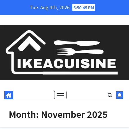
Skip
Tue. Aug 4th, 2026
6:50:45 PM
to
content
Month:
November 2025