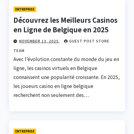
ENTREPRISE
Découvrez les Meilleurs Casinos
en Ligne de Belgique en 2025
NOVEMBER 13, 2025
GUEST POST STORE
TEAM
Avec l’évolution constante du monde du jeu en
ligne, les casinos virtuels en Belgique
connaissent une popularité croissante. En 2025,
les joueurs casino en ligne belgique
recherchent non seulement des…
ENTREPRISE