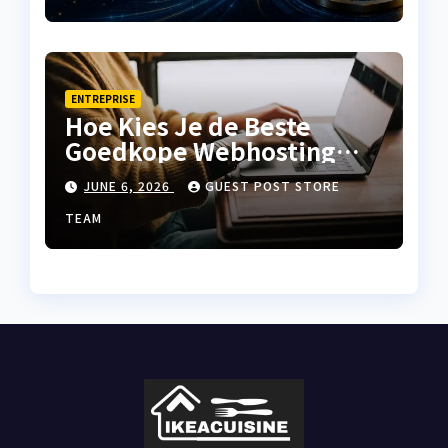
langetermijnonderzoek
en een sterk
risicobewustzijn
ENTREPRISE
Hoe Kies Je de Beste
Goedkope Webhosting
voor Jouw Website?
JUNE 6, 2026
GUEST POST STORE
TEAM