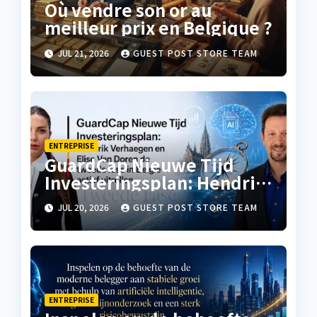
Où vendre son or au
meilleur prix en Belgique ?
JUL 21, 2026
GUEST POST STORE TEAM
ENTREPRISE
GuardCap Nieuwe Tijd
Investeringsplan: Hendrik
Verhaegen en Elise Van
JUL 20, 2026
GUEST POST STORE TEAM
Doren de tweede fase in
België actief uitrollen
ENTREPRISE