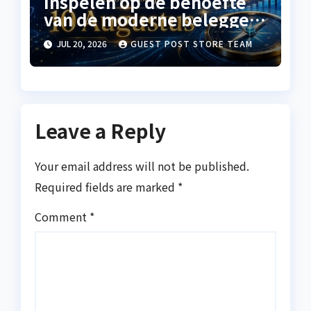
Inspelen op de behoefte
van de moderne belegger
aan stabiele groei met
JUL 20, 2026
GUEST POST STORE TEAM
behulp van artificiële
intelligentie,
langetermijnonderzoek en
een sterk risicobewustzijn
Leave a Reply
Your email address will not be published.
Required fields are marked
*
Comment
*