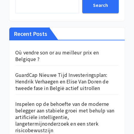
Search
Recent Posts
Où vendre son or au meilleur prix en
Belgique ?
GuardCap Nieuwe Tijd Investeringsplan:
Hendrik Verhaegen en Elise Van Doren de
tweede fase in België actief uitrollen
Inspelen op de behoefte van de moderne
belegger aan stabiele groei met behulp van
artificiële intelligentie,
langetermijnonderzoek en een sterk
risicobewustzijn