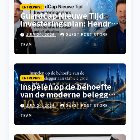
ENTREPRISE
GuardCap Nieuwe Tijd
Investeringsplan: Hendrik
Verhaegen en Elise Van
JULY 20, 2026
GUEST POST STORE
Doren de tweede fase in
België actief uitrollen
TEAM
ENTREPRISE
Inspelen op de behoefte
van de moderne belegger
aan stabiele groei met
JULY 20, 2026
GUEST POST STORE
behulp van artificiële
intelligentie,
TEAM
langetermijnonderzoek
en een sterk