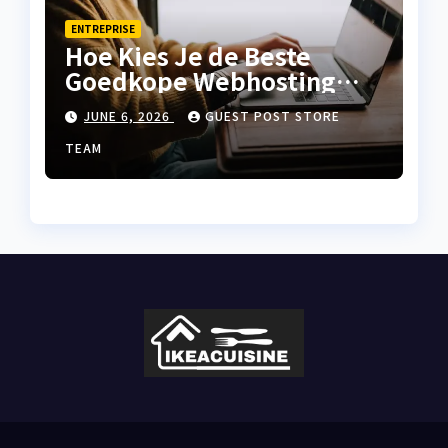
risicobewustzijn
ENTREPRISE
Hoe Kies Je de Beste
Goedkope Webhosting
voor Jouw Website?
JUNE 6, 2026
GUEST POST STORE
TEAM