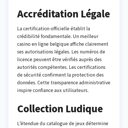
Accréditation Légale
La certification officielle établit la
crédibilité fondamentale. Un meilleur
casino en ligne belgique affiche clairement
ses autorisations légales. Les numéros de
licence peuvent être vérifiés auprès des
autorités compétentes. Les certifications
de sécurité confirment la protection des
données. Cette transparence administrative
inspire confiance aux utilisateurs.
Collection Ludique
L’étendue du catalogue de jeux détermine