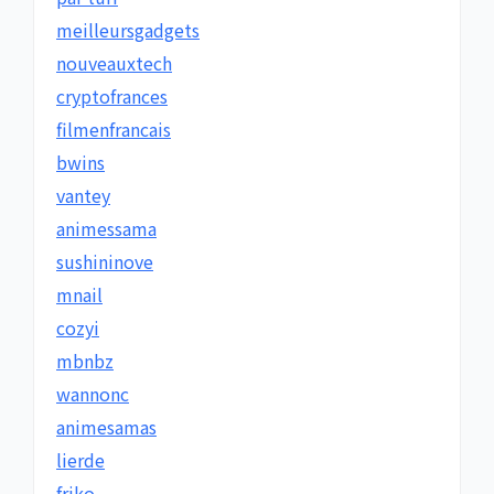
meilleursgadgets
nouveauxtech
cryptofrances
filmenfrancais
bwins
vantey
animessama
sushininove
mnail
cozyi
mbnbz
wannonc
animesamas
lierde
friko