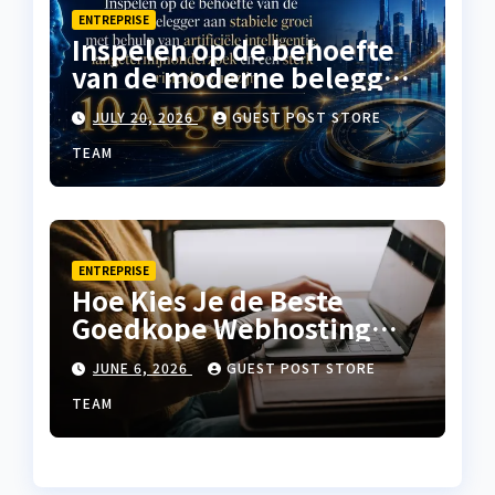
ENTREPRISE
Inspelen op de behoefte
van de moderne belegger
aan stabiele groei met
JULY 20, 2026
GUEST POST STORE
behulp van artificiële
intelligentie,
TEAM
langetermijnonderzoek
en een sterk
risicobewustzijn
ENTREPRISE
Hoe Kies Je de Beste
Goedkope Webhosting
voor Jouw Website?
JUNE 6, 2026
GUEST POST STORE
TEAM