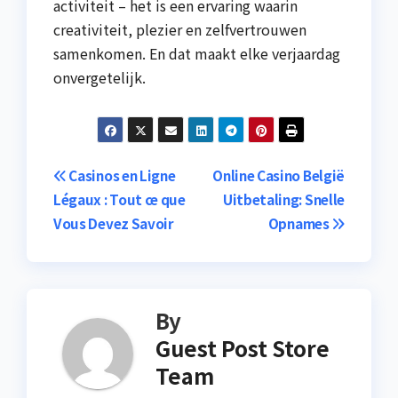
activiteit – het is een ervaring waarin
creativiteit, plezier en zelfvertrouwen
samenkomen. En dat maakt elke verjaardag
onvergetelijk.
Post
Casinos en Ligne
Online Casino België
Légaux : Tout ce que
Uitbetaling: Snelle
navigation
Vous Devez Savoir
Opnames
By
Guest Post Store
Team