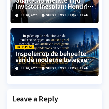
GuardCap Nieuwe Tijd
Investeringsplan: Hendrik
Verhaegen en Elise Van
JUL 20, 2026
GUEST POST STORE TEAM
Doren de tweede fase in
België actief uitrollen
ENTREPRISE
Inspelen op de behoefte
van de moderne belegger
aan stabiele groei met
JUL 20, 2026
GUEST POST STORE TEAM
behulp van artificiële
intelligentie,
langetermijnonderzoek en
een sterk risicobewustzijn
Leave a Reply