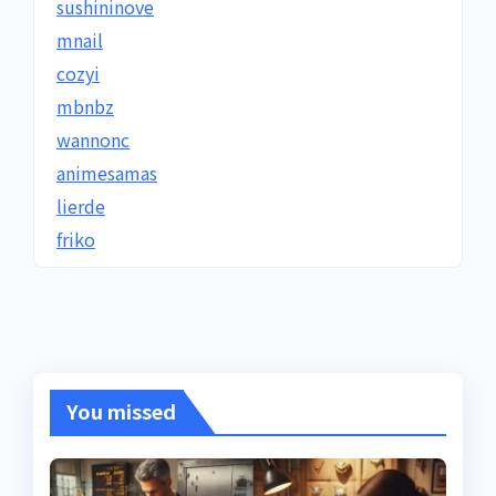
sushininove
mnail
cozyi
mbnbz
wannonc
animesamas
lierde
friko
You missed