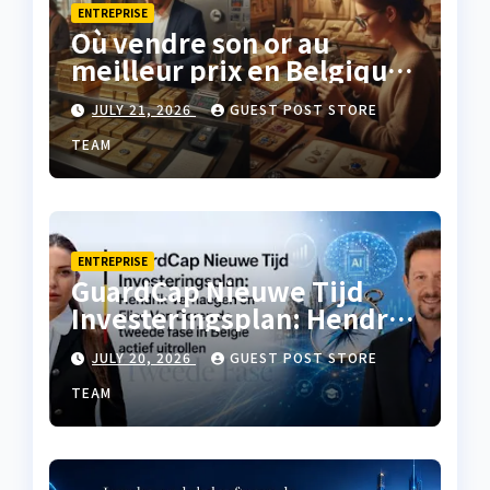
ENTREPRISE
Où vendre son or au
meilleur prix en Belgique
?
JULY 21, 2026
GUEST POST STORE
TEAM
ENTREPRISE
GuardCap Nieuwe Tijd
Investeringsplan: Hendrik
Verhaegen en Elise Van
JULY 20, 2026
GUEST POST STORE
Doren de tweede fase in
België actief uitrollen
TEAM