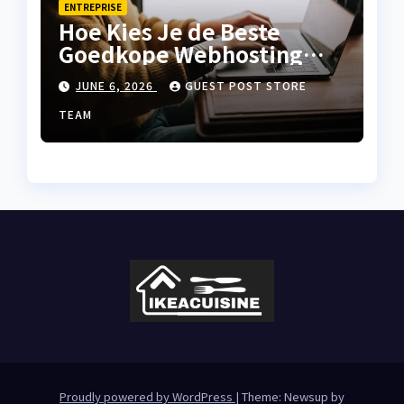
ENTREPRISE
Hoe Kies Je de Beste
Goedkope Webhosting
voor Jouw Website?
JUNE 6, 2026
GUEST POST STORE
TEAM
Proudly powered by WordPress
|
Theme: Newsup by