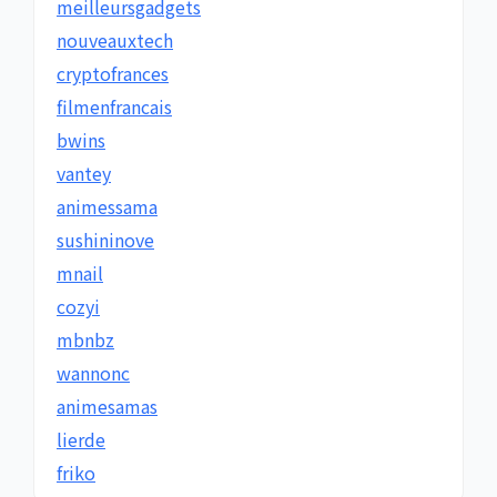
meilleursgadgets
nouveauxtech
cryptofrances
filmenfrancais
bwins
vantey
animessama
sushininove
mnail
cozyi
mbnbz
wannonc
animesamas
lierde
friko