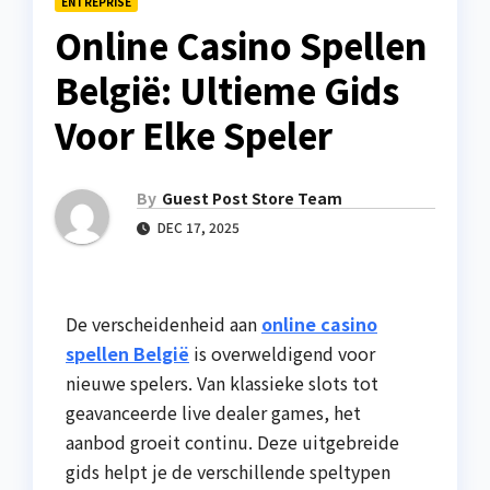
ENTREPRISE
Online Casino Spellen
België: Ultieme Gids
Voor Elke Speler
By
Guest Post Store Team
DEC 17, 2025
De verscheidenheid aan
online casino
spellen België
is overweldigend voor
nieuwe spelers. Van klassieke slots tot
geavanceerde live dealer games, het
aanbod groeit continu. Deze uitgebreide
gids helpt je de verschillende speltypen