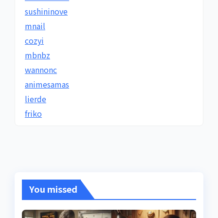
sushininove
mnail
cozyi
mbnbz
wannonc
animesamas
lierde
friko
You missed