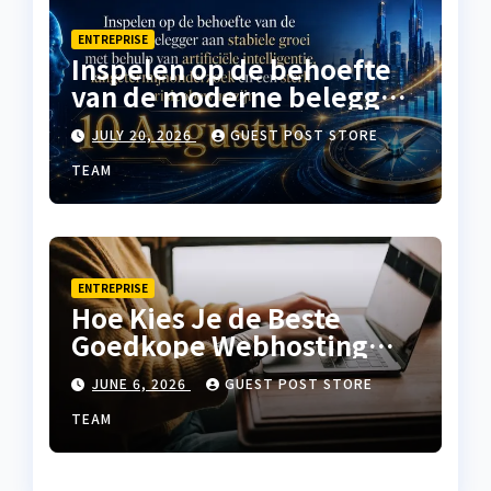
ENTREPRISE
Inspelen op de behoefte
van de moderne belegger
aan stabiele groei met
JULY 20, 2026
GUEST POST STORE
behulp van artificiële
intelligentie,
TEAM
langetermijnonderzoek
en een sterk
risicobewustzijn
ENTREPRISE
Hoe Kies Je de Beste
Goedkope Webhosting
voor Jouw Website?
JUNE 6, 2026
GUEST POST STORE
TEAM