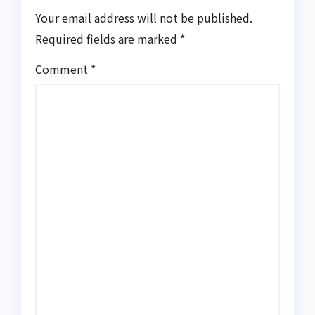
Your email address will not be published.
Required fields are marked
*
Comment
*