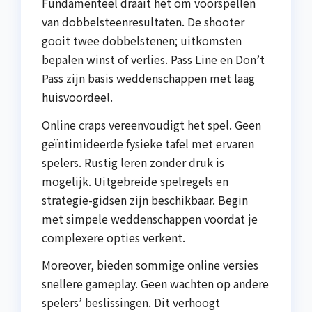
Fundamenteel draait het om voorspellen
van dobbelsteenresultaten. De shooter
gooit twee dobbelstenen; uitkomsten
bepalen winst of verlies. Pass Line en Don’t
Pass zijn basis weddenschappen met laag
huisvoordeel.
Online craps vereenvoudigt het spel. Geen
geïntimideerde fysieke tafel met ervaren
spelers. Rustig leren zonder druk is
mogelijk. Uitgebreide spelregels en
strategie-gidsen zijn beschikbaar. Begin
met simpele weddenschappen voordat je
complexere opties verkent.
Moreover, bieden sommige online versies
snellere gameplay. Geen wachten op andere
spelers’ beslissingen. Dit verhoogt