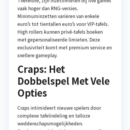
Therefore, zijn inzetlimieten bij live games
vaak hoger dan RNG-versies.
Minimuminzetten variëren van enkele
euro’s tot tientallen euro’s voor VIP-tafels.
High rollers kunnen privé-tafels boeken
met gepersonaliseerde limieten. Deze
exclusiviteit komt met premium service en
snellere gameplay.
Craps: Het
Dobbelspel Met Vele
Opties
Craps intimideert nieuwe spelers door
complexe tafelindeling en talloze
weddenschapsmogelijkheden.