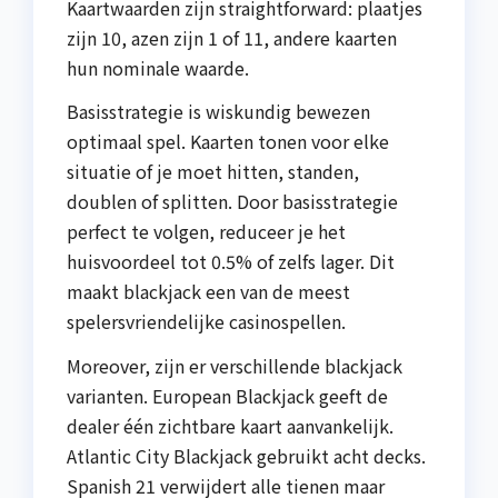
Kaartwaarden zijn straightforward: plaatjes
zijn 10, azen zijn 1 of 11, andere kaarten
hun nominale waarde.
Basisstrategie is wiskundig bewezen
optimaal spel. Kaarten tonen voor elke
situatie of je moet hitten, standen,
doublen of splitten. Door basisstrategie
perfect te volgen, reduceer je het
huisvoordeel tot 0.5% of zelfs lager. Dit
maakt blackjack een van de meest
spelersvriendelijke casinospellen.
Moreover, zijn er verschillende blackjack
varianten. European Blackjack geeft de
dealer één zichtbare kaart aanvankelijk.
Atlantic City Blackjack gebruikt acht decks.
Spanish 21 verwijdert alle tienen maar