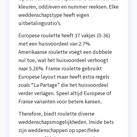
kleuren, odd/even en nummer reeksen. Elke
weddenschapstype heeft eigen
uitbetalingsratio’s.
Europese roulette heeft 37 vakjes (0-36)
met een huisvoordeel van 2.7%.
Amerikaanse roulette voegt een dubbele
nul toe, wat het huisvoordeel verhoogt
naar 5.26%. Franse roulette gebruikt
Europese layout maar heeft extra regels
zoals “La Partage” die het huisvoordeel
verder verlagen. Speel altijd Europese of
Franse varianten voor betere kansen.
Therefore, biedt roulette diverse
weddenschapsmogelijkheden. Inside bets
zijn weddenschappen op specifieke