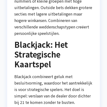
nummers of kleine groepen met hoge
uitbetalingen. Outside bets dekken grotere
secties met lagere uitbetalingen maar
hogere winkansen. Combineren van
verschillende weddenschapstypen creëert
persoonlijke speelstijlen.
Blackjack: Het
Strategische
Kaartspel
Blackjack combineert geluk met
besluitvorming, waardoor het aantrekkelijk
is voor strategische spelers. Het doel is
simpel: verslaan van de dealer door dichter
bij 21 te komen zonder te busten.