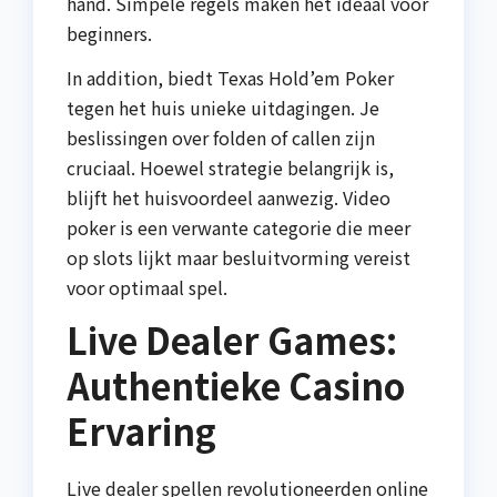
hand. Simpele regels maken het ideaal voor
beginners.
In addition, biedt Texas Hold’em Poker
tegen het huis unieke uitdagingen. Je
beslissingen over folden of callen zijn
cruciaal. Hoewel strategie belangrijk is,
blijft het huisvoordeel aanwezig. Video
poker is een verwante categorie die meer
op slots lijkt maar besluitvorming vereist
voor optimaal spel.
Live Dealer Games:
Authentieke Casino
Ervaring
Live dealer spellen revolutioneerden online