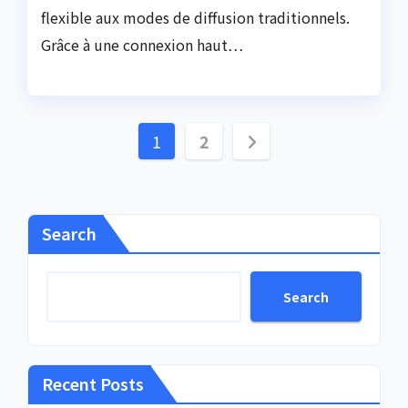
flexible aux modes de diffusion traditionnels.
Grâce à une connexion haut…
Posts
1
2
pagination
Search
Search
Recent Posts