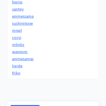
bwins
vantey
animessama
sushininove
mnail
cozyi
mbnbz
wannonc
animesamas
lierde
friko