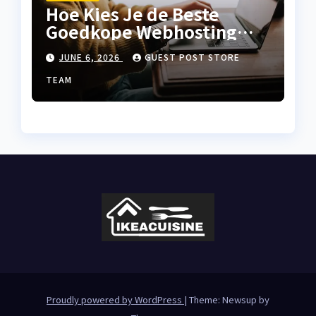
Hoe Kies Je de Beste
Goedkope Webhosting
voor Jouw Website?
JUNE 6, 2026
GUEST POST STORE
TEAM
Proudly powered by WordPress
|
Theme: Newsup by