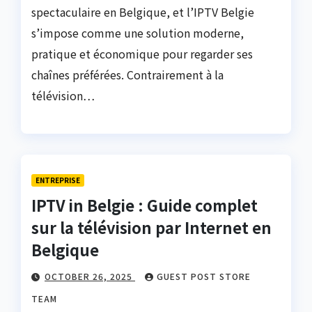
spectaculaire en Belgique, et l’IPTV Belgie
s’impose comme une solution moderne,
pratique et économique pour regarder ses
chaînes préférées. Contrairement à la
télévision…
ENTREPRISE
IPTV in Belgie : Guide complet
sur la télévision par Internet en
Belgique
OCTOBER 26, 2025
GUEST POST STORE
TEAM