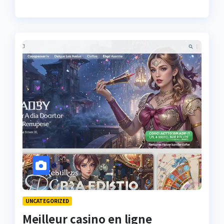
UNCATEGORIZED
Meilleur casino en ligne