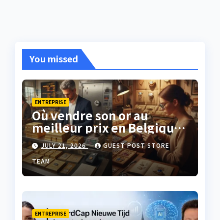
You missed
ENTREPRISE
Où vendre son or au
meilleur prix en Belgique
?
JULY 21, 2026
GUEST POST STORE
TEAM
ENTREPRISE