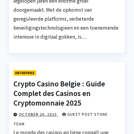
afgelopen jaren een enorme groei
doorgemaakt. Met de opkomst van
gereguleerde platforms, verbeterde
beveiligingstechnologieën en een toenemende
interesse in digitaal gokken, is…
ENTREPRISE
Crypto Casino Belgie : Guide
Complet des Casinos en
Cryptomonnaie 2025
OCTOBER 26, 2025
GUEST POST STORE
TEAM
Le monde des casinos en ligne connaît une