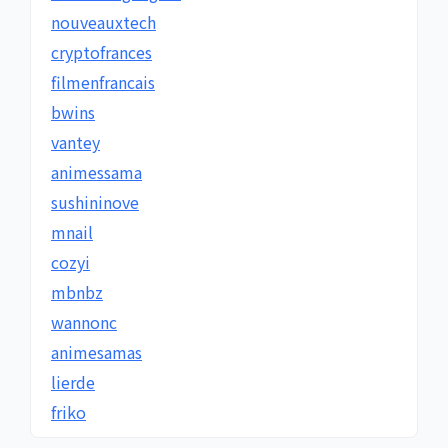
nouveauxtech
cryptofrances
filmenfrancais
bwins
vantey
animessama
sushininove
mnail
cozyi
mbnbz
wannonc
animesamas
lierde
friko