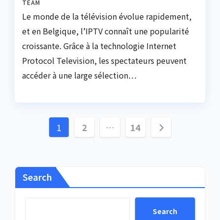
TEAM
Le monde de la télévision évolue rapidement,
et en Belgique, l’IPTV connaît une popularité
croissante. Grâce à la technologie Internet
Protocol Television, les spectateurs peuvent
accéder à une large sélection…
Posts
1
2
…
14
pagination
Search
Search