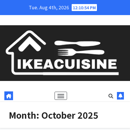
Skip
Tue. Aug 4th, 2026
12:10:55 PM
to
content
Month:
October 2025