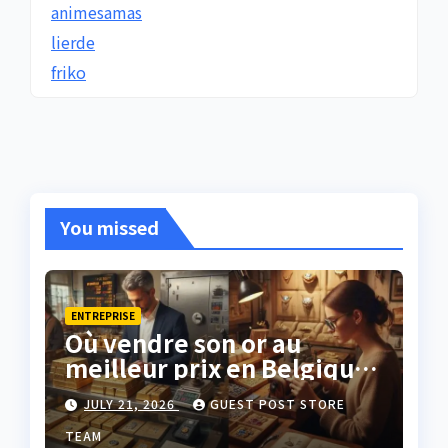
animesamas
lierde
friko
You missed
ENTREPRISE
Où vendre son or au
meilleur prix en Belgique
?
JULY 21, 2026
GUEST POST STORE
TEAM