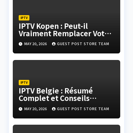
IPTV
IPTV Kopen : Peut-il
Vraiment Remplacer Votre
Télévision Classique ?
MAY 20, 2026
GUEST POST STORE TEAM
IPTV
IPTV Belgie : Résumé
Complet et Conseils
Finaux pour Une
MAY 20, 2026
GUEST POST STORE TEAM
Expérience Parfaite