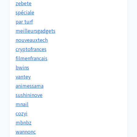
zebete
spéciale
par turf
meilleursgadgets
nouveauxtech
cryptofrances
filmenfrancais
bwins
vantey
animessama
sushininove
mnail
cozyi
mbnbz
wannonc