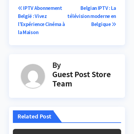
Post
IPTV Abonnement
Belgian IPTV : La
België : Vivez
télévision moderne en
navigation
l’Expérience Cinéma à
Belgique
la Maison
By
Guest Post Store
Team
Related Post