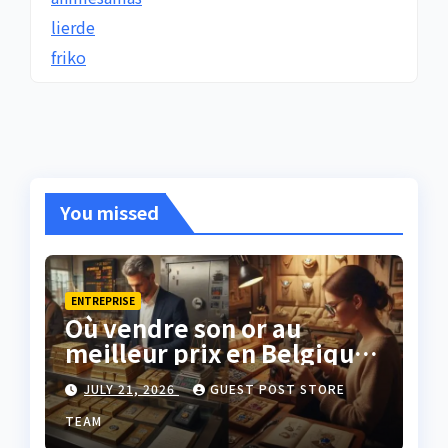
lierde
friko
You missed
ENTREPRISE
Où vendre son or au
meilleur prix en Belgique
?
JULY 21, 2026
GUEST POST STORE
TEAM