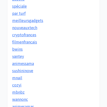
spéciale
par turf
meilleursgadgets
nouveauxtech
cryptofrances
filmenfrancais
bwins
vantey
animessama
sushininove
mnail
cozyi
mbnbz
wannonc
animesamas