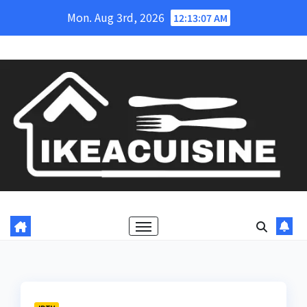
Skip
Mon. Aug 3rd, 2026
12:13:08 AM
to
content