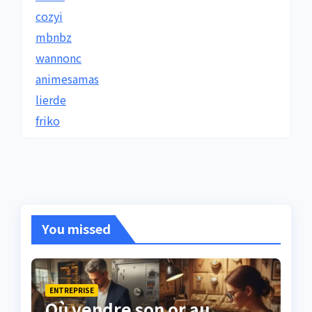
cozyi
mbnbz
wannonc
animesamas
lierde
friko
You missed
ENTREPRISE
Où vendre son or au