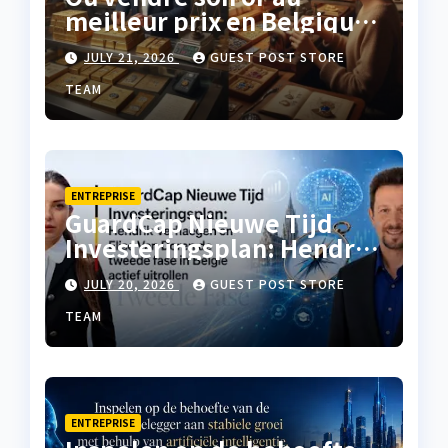
meilleur prix en Belgique
?
JULY 21, 2026
GUEST POST STORE
TEAM
ENTREPRISE
GuardCap Nieuwe Tijd
Investeringsplan: Hendrik
Verhaegen en Elise Van
JULY 20, 2026
GUEST POST STORE
Doren de tweede fase in
België actief uitrollen
TEAM
ENTREPRISE