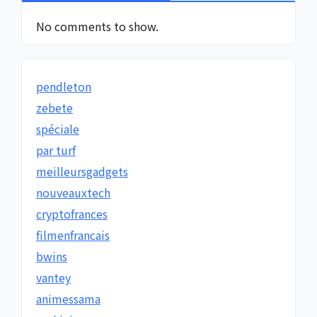
No comments to show.
pendleton
zebete
spéciale
par turf
meilleursgadgets
nouveauxtech
cryptofrances
filmenfrancais
bwins
vantey
animessama