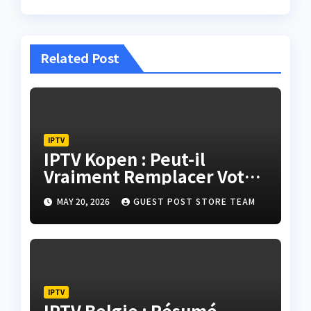
Related Post
IPTV
IPTV Kopen : Peut-il
Vraiment Remplacer Votre
Télévision Classique ?
MAY 20, 2026
GUEST POST STORE TEAM
IPTV
IPTV Belgie : Résumé