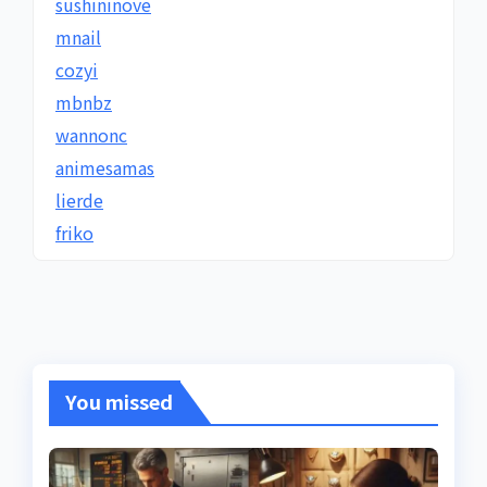
sushininove
mnail
cozyi
mbnbz
wannonc
animesamas
lierde
friko
You missed