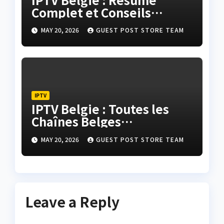
Complet et Conseils
Finaux pour Une
MAY 20, 2026
GUEST POST STORE TEAM
Expérience Parfaite
IPTV
IPTV Belgie : Toutes les
Chaînes Belges
Disponibles
MAY 20, 2026
GUEST POST STORE TEAM
Leave a Reply