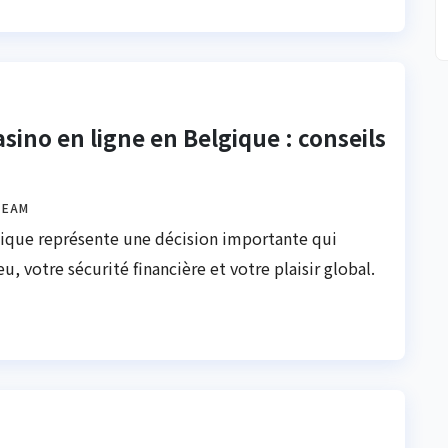
sino en ligne en Belgique : conseils
TEAM
lgique représente une décision importante qui
, votre sécurité financière et votre plaisir global.