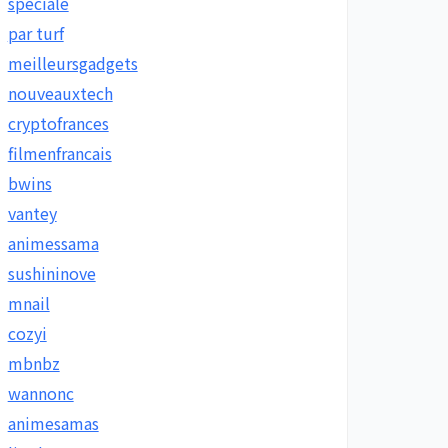
spéciale
par turf
meilleursgadgets
nouveauxtech
cryptofrances
filmenfrancais
bwins
vantey
animessama
sushininove
mnail
cozyi
mbnbz
wannonc
animesamas