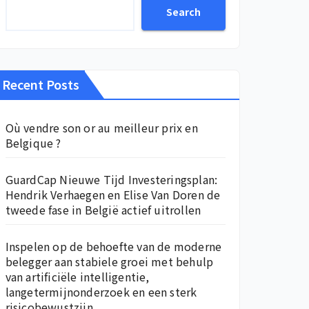
Search
Recent Posts
Où vendre son or au meilleur prix en
Belgique ?
GuardCap Nieuwe Tijd Investeringsplan:
Hendrik Verhaegen en Elise Van Doren de
tweede fase in België actief uitrollen
Inspelen op de behoefte van de moderne
belegger aan stabiele groei met behulp
van artificiële intelligentie,
langetermijnonderzoek en een sterk
risicobewustzijn