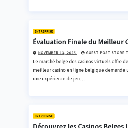
ENTREPRISE
Évaluation Finale du Meilleur 
NOVEMBER 13, 2025
GUEST POST STORE 
Le marché belge des casinos virtuels offre 
meilleur casino en ligne belgique demande u
une expérience de jeu…
ENTREPRISE
Découvrez les Casinos Belges l