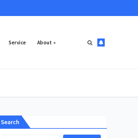
Service
About
Search