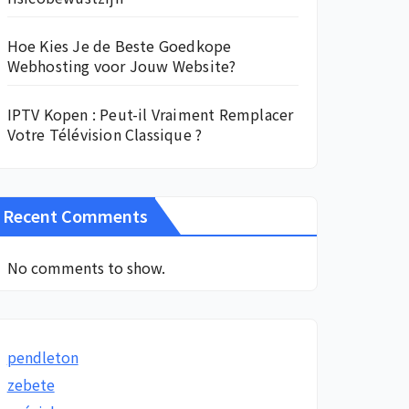
Hoe Kies Je de Beste Goedkope
Webhosting voor Jouw Website?
IPTV Kopen : Peut-il Vraiment Remplacer
Votre Télévision Classique ?
Recent Comments
No comments to show.
pendleton
zebete