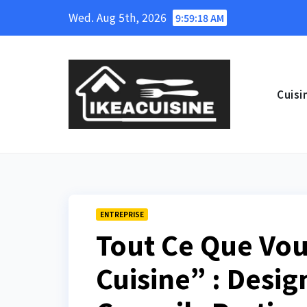
Skip
Wed. Aug 5th, 2026
9:59:19 AM
to
content
Cuisi
ENTREPRISE
Tout Ce Que Vou
Cuisine” : Desig