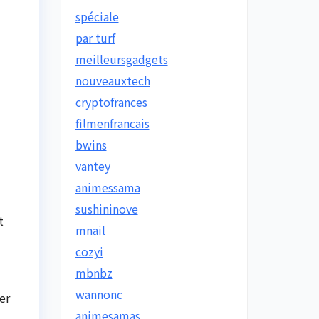
spéciale
par turf
meilleursgadgets
nouveauxtech
cryptofrances
filmenfrancais
bwins
vantey
animessama
sushininove
t
mnail
cozyi
mbnbz
wannonc
er
animesamas