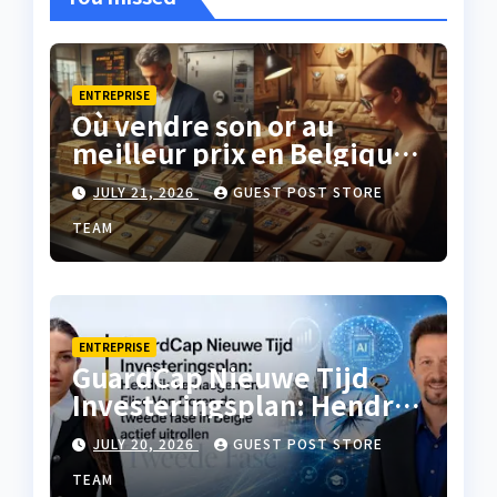
ENTREPRISE
Où vendre son or au
meilleur prix en Belgique
?
JULY 21, 2026
GUEST POST STORE
TEAM
ENTREPRISE
GuardCap Nieuwe Tijd
Investeringsplan: Hendrik
Verhaegen en Elise Van
JULY 20, 2026
GUEST POST STORE
Doren de tweede fase in
België actief uitrollen
TEAM