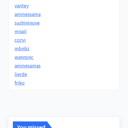
vantey
animessama
sushininove
mnail
cozyi
mbnbz
wannonc
animesamas
lierde
friko
You missed