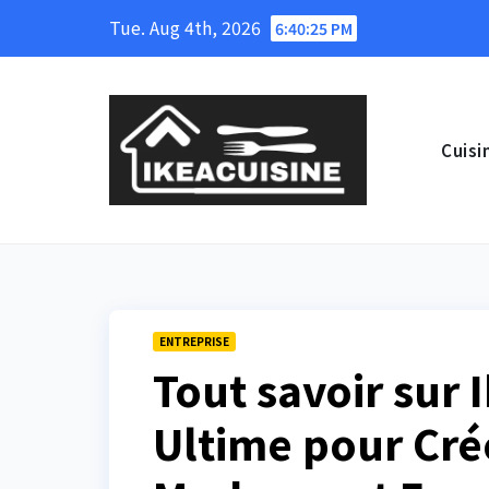
Skip
Tue. Aug 4th, 2026
6:40:26 PM
to
content
Cuisi
ENTREPRISE
Tout savoir sur 
Ultime pour Cré