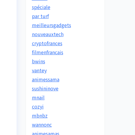
spéciale
par turf
meilleursgadgets
nouveauxtech
cryptofrances
filmenfrancais
bwins
vantey
animessama
sushininove
mnail
cozyi
mbnbz
wannonc
animesamas