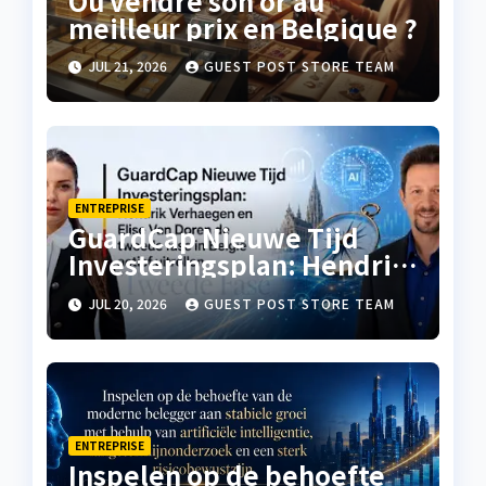
Où vendre son or au
meilleur prix en Belgique ?
JUL 21, 2026
GUEST POST STORE TEAM
ENTREPRISE
GuardCap Nieuwe Tijd
Investeringsplan: Hendrik
Verhaegen en Elise Van
JUL 20, 2026
GUEST POST STORE TEAM
Doren de tweede fase in
België actief uitrollen
ENTREPRISE
Inspelen op de behoefte