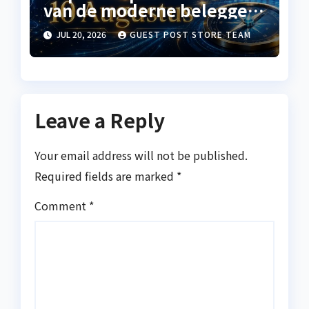
van de moderne belegger
aan stabiele groei met
JUL 20, 2026
GUEST POST STORE TEAM
behulp van artificiële
intelligentie,
langetermijnonderzoek en
een sterk risicobewustzijn
Leave a Reply
Your email address will not be published.
Required fields are marked
*
Comment
*