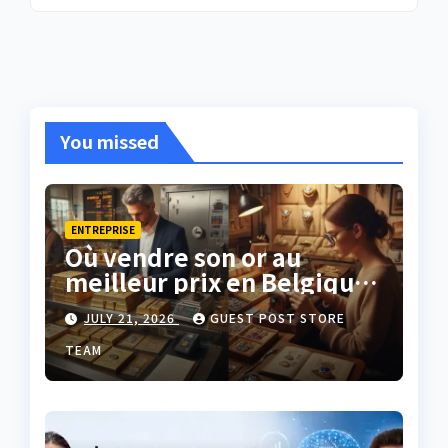
You missed
ENTREPRISE
Où vendre son or au
meilleur prix en Belgique
?
JULY 21, 2026
GUEST POST STORE
TEAM