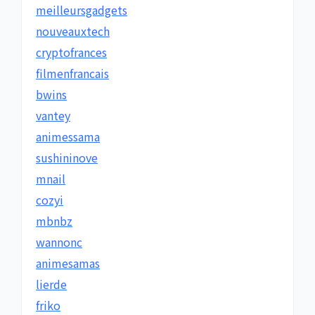
meilleursgadgets
nouveauxtech
cryptofrances
filmenfrancais
bwins
vantey
animessama
sushininove
mnail
cozyi
mbnbz
wannonc
animesamas
lierde
friko