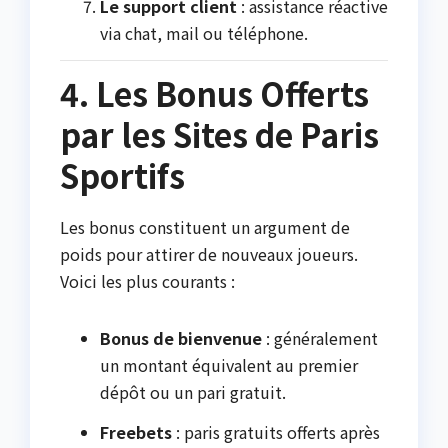
Le support client
: assistance réactive
via chat, mail ou téléphone.
4. Les Bonus Offerts
par les Sites de Paris
Sportifs
Les bonus constituent un argument de
poids pour attirer de nouveaux joueurs.
Voici les plus courants :
Bonus de bienvenue
: généralement
un montant équivalent au premier
dépôt ou un pari gratuit.
Freebets
: paris gratuits offerts après