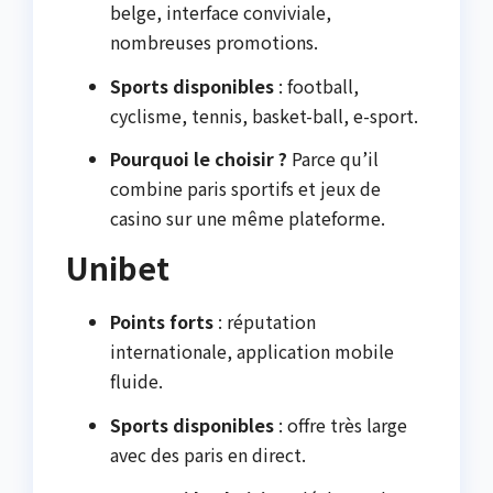
belge, interface conviviale,
nombreuses promotions.
Sports disponibles
: football,
cyclisme, tennis, basket-ball, e-sport.
Pourquoi le choisir ?
Parce qu’il
combine paris sportifs et jeux de
casino sur une même plateforme.
Unibet
Points forts
: réputation
internationale, application mobile
fluide.
Sports disponibles
: offre très large
avec des paris en direct.