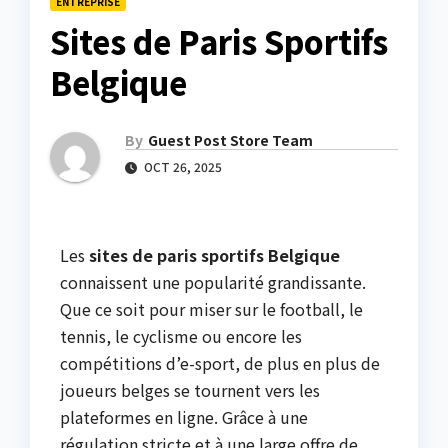
ENTREPRISE
Sites de Paris Sportifs
Belgique
By
Guest Post Store Team
OCT 26, 2025
Les
sites de paris sportifs Belgique
connaissent une popularité grandissante.
Que ce soit pour miser sur le football, le
tennis, le cyclisme ou encore les
compétitions d’e-sport, de plus en plus de
joueurs belges se tournent vers les
plateformes en ligne. Grâce à une
régulation stricte et à une large offre de