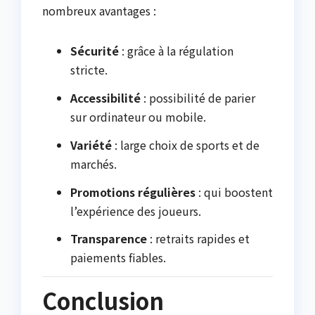
nombreux avantages :
Sécurité
: grâce à la régulation
stricte.
Accessibilité
: possibilité de parier
sur ordinateur ou mobile.
Variété
: large choix de sports et de
marchés.
Promotions régulières
: qui boostent
l’expérience des joueurs.
Transparence
: retraits rapides et
paiements fiables.
Conclusion