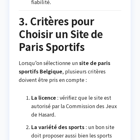
fiabilité.
3. Critères pour
Choisir un Site de
Paris Sportifs
Lorsqu’on sélectionne un
site de paris
sportifs Belgique
, plusieurs critères
doivent être pris en compte :
La licence
: vérifiez que le site est
autorisé par la Commission des Jeux
de Hasard.
La variété des sports
: un bon site
doit proposer aussi bien les sports