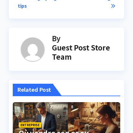
tips
By
Guest Post Store
Team
Related Post
ENTREPRISE
Où vendre son or au