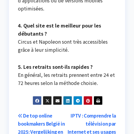
d’applications ou de versions mobiles
optimisées.
4. Quel site est le meilleur pour les
débutants ?
Circus et Napoleon sont très accessibles
grâce à leur simplicité.
5. Les retraits sont-ils rapides ?
En général, les retraits prennent entre 24 et
72 heures selon la méthode choisie.
Post
De top online
IPTV : Comprendre la
bookmakers België in
télévision par
navigation
2025: Vergelijking en
Internet et ses usages