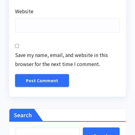
Website
Save my name, email, and website in this
browser for the next time I comment.
Search