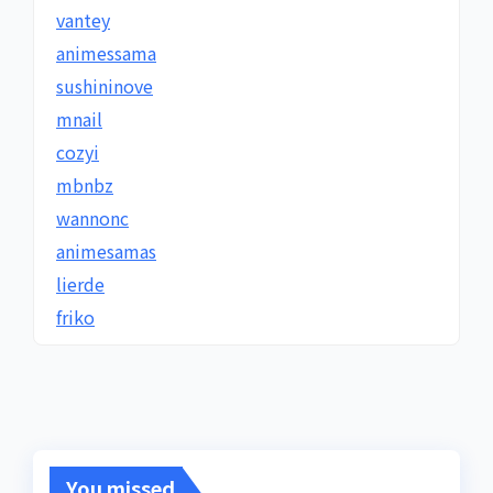
vantey
animessama
sushininove
mnail
cozyi
mbnbz
wannonc
animesamas
lierde
friko
You missed