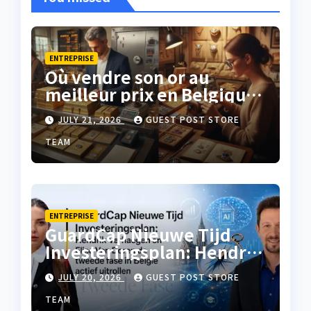
ENTREPRISE
Où vendre son or au
meilleur prix en Belgique
?
JULY 21, 2026
GUEST POST STORE
TEAM
ENTREPRISE
GuardCap Nieuwe Tijd
Investeringsplan: Hendrik
Verhaegen en Elise Van
JULY 20, 2026
GUEST POST STORE
Doren de tweede fase in
België actief uitrollen
TEAM