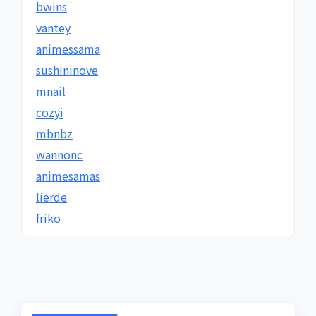
bwins
vantey
animessama
sushininove
mnail
cozyi
mbnbz
wannonc
animesamas
lierde
friko