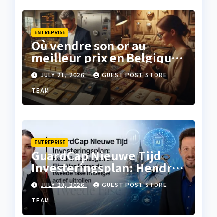
ENTREPRISE
Où vendre son or au
meilleur prix en Belgique
?
JULY 21, 2026
GUEST POST STORE
TEAM
ENTREPRISE
GuardCap Nieuwe Tijd
Investeringsplan: Hendrik
Verhaegen en Elise Van
JULY 20, 2026
GUEST POST STORE
Doren de tweede fase in
België actief uitrollen
TEAM