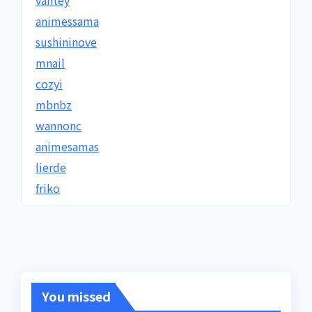
vantey
animessama
sushininove
mnail
cozyi
mbnbz
wannonc
animesamas
lierde
friko
You missed