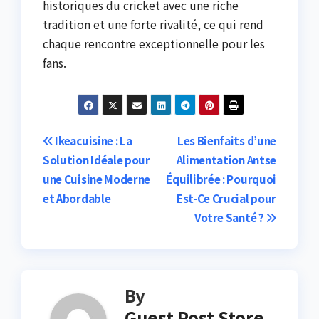
historiques du cricket avec une riche
tradition et une forte rivalité, ce qui rend
chaque rencontre exceptionnelle pour les
fans.
Post
Ikeacuisine : La
Les Bienfaits d’une
Solution Idéale pour
Alimentation Antse
navigation
une Cuisine Moderne
Équilibrée : Pourquoi
et Abordable
Est-Ce Crucial pour
Votre Santé ?
By
Guest Post Store