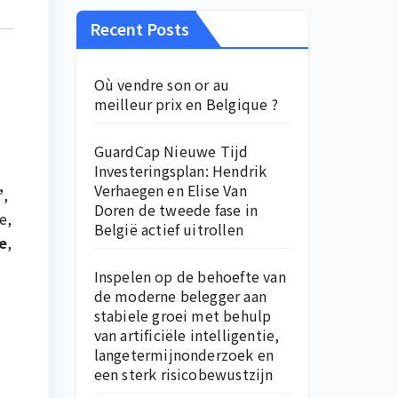
Recent Posts
Où vendre son or au
meilleur prix en Belgique ?
GuardCap Nieuwe Tijd
Investeringsplan: Hendrik
Verhaegen en Elise Van
”
,
Doren de tweede fase in
e,
België actief uitrollen
e
,
Inspelen op de behoefte van
de moderne belegger aan
stabiele groei met behulp
van artificiële intelligentie,
langetermijnonderzoek en
een sterk risicobewustzijn