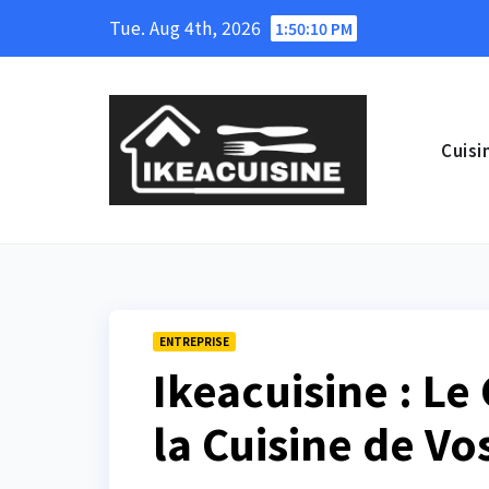
Skip
Tue. Aug 4th, 2026
1:50:11 PM
to
content
Cuisi
ENTREPRISE
Ikeacuisine : Le
la Cuisine de Vo