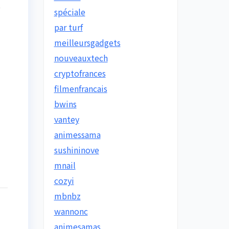
s
spéciale
par turf
meilleursgadgets
nouveauxtech
cryptofrances
filmenfrancais
bwins
vantey
animessama
sushininove
mnail
cozyi
mbnbz
wannonc
animesamas