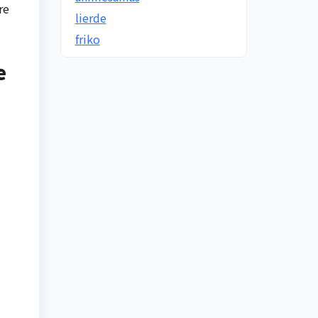
re
lierde
friko
e