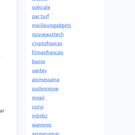
spéciale
par turf
meilleursgadgets
nouveauxtech
cryptofrances
filmenfrancais
bwins
vantey
animessama
sushininove
mnail
cozyi
ur
mbnbz
wannonc
animesamas