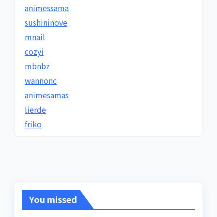
animessama
sushininove
mnail
cozyi
mbnbz
wannonc
animesamas
lierde
friko
You missed