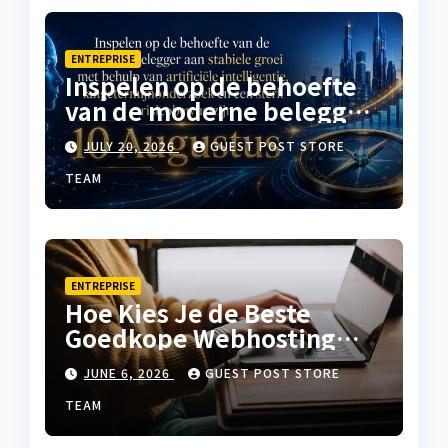
ENTREPRISE
Inspelen op de behoefte
van de moderne belegger
aan stabiele groei met
JULY 20, 2026
GUEST POST STORE
behulp van artificiële
intelligentie,
TEAM
langetermijnonderzoek
en een sterk
risicobewustzijn
ENTREPRISE
Hoe Kies Je de Beste
Goedkope Webhosting
voor Jouw Website?
JUNE 6, 2026
GUEST POST STORE
TEAM