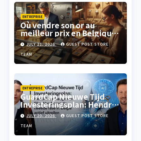
ENTREPRISE
Où vendre son or au
meilleur prix en Belgique
?
JULY 21, 2026
GUEST POST STORE
TEAM
ENTREPRISE
GuardCap Nieuwe Tijd
Investeringsplan: Hendrik
Verhaegen en Elise Van
JULY 20, 2026
GUEST POST STORE
Doren de tweede fase in
België actief uitrollen
TEAM