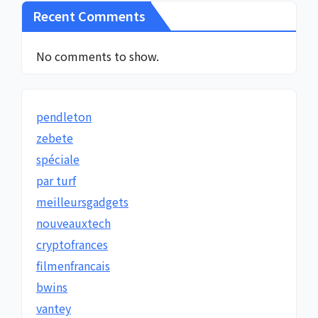
Recent Comments
No comments to show.
pendleton
zebete
spéciale
par turf
meilleursgadgets
nouveauxtech
cryptofrances
filmenfrancais
bwins
vantey