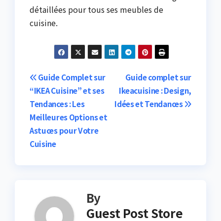
détaillées pour tous ses meubles de
cuisine.
Post
Guide Complet sur
Guide complet sur
“IKEA Cuisine” et ses
Ikeacuisine : Design,
navigation
Tendances : Les
Idées et Tendances
Meilleures Options et
Astuces pour Votre
Cuisine
By
Guest Post Store