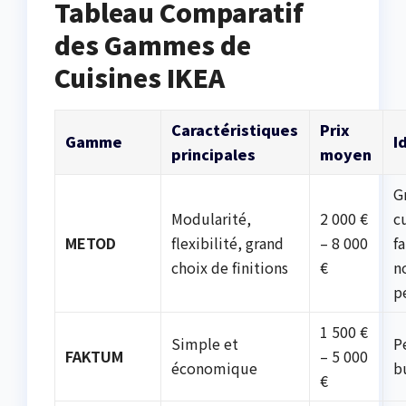
Tableau Comparatif
des Gammes de
Cuisines IKEA
Caractéristiques
Prix
Gamme
I
principales
moyen
G
Modularité,
2 000 €
c
METOD
flexibilité, grand
– 8 000
f
choix de finitions
€
n
p
1 500 €
Simple et
P
FAKTUM
– 5 000
économique
b
€