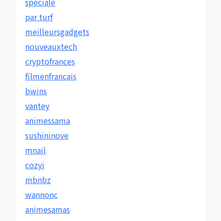
spéciale
par turf
meilleursgadgets
nouveauxtech
cryptofrances
filmenfrancais
bwins
vantey
animessama
sushininove
mnail
cozyi
mbnbz
wannonc
animesamas