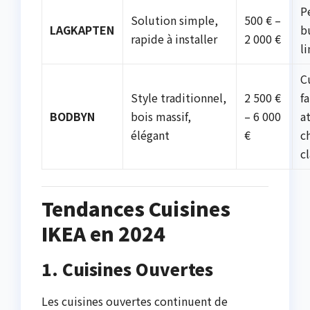
P
Solution simple,
500 € –
LAGKAPTEN
b
rapide à installer
2 000 €
l
C
Style traditionnel,
2 500 €
f
BODBYN
bois massif,
– 6 000
a
élégant
€
c
c
Tendances Cuisines
IKEA en 2024
1. Cuisines Ouvertes
Les cuisines ouvertes continuent de