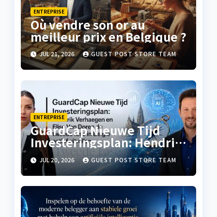
ENTREPRISE
Où vendre son or au
meilleur prix en Belgique ?
JUL 21, 2026
GUEST POST STORE TEAM
ENTREPRISE
GuardCap Nieuwe Tijd
Investeringsplan: Hendrik
Verhaegen en Elise Van
JUL 20, 2026
GUEST POST STORE TEAM
Doren de tweede fase in
België actief uitrollen