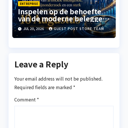
ENTREPRISE
Inspelen op de behoefte
van de moderne belegger
aan stabiele groei met
JUL 20, 2026
GUEST POST STORE TEAM
behulp van artificiële
intelligentie,
langetermijnonderzoek en
een sterk risicobewustzijn
Leave a Reply
Your email address will not be published.
Required fields are marked
*
Comment
*