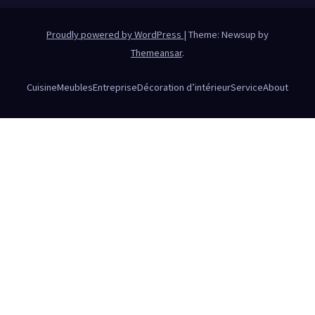
Proudly powered by WordPress
|
Theme: Newsup by
Themeansar
.
Cuisine
Meubles
Entreprise
Décoration d’intérieur
Service
About