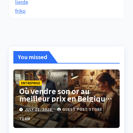
lierde
friko
You missed
ENTREPRISE
Où vendre son or au
meilleur prix en Belgique
?
JULY 21, 2026
GUEST POST STORE
TEAM