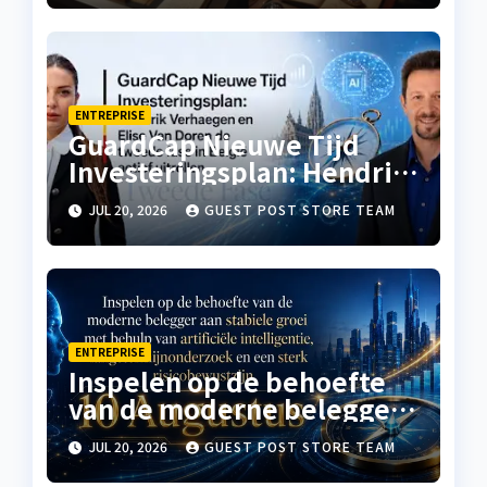
ENTREPRISE
GuardCap Nieuwe Tijd
Investeringsplan: Hendrik
Verhaegen en Elise Van
JUL 20, 2026
GUEST POST STORE TEAM
Doren de tweede fase in
België actief uitrollen
ENTREPRISE
Inspelen op de behoefte
van de moderne belegger
aan stabiele groei met
JUL 20, 2026
GUEST POST STORE TEAM
behulp van artificiële