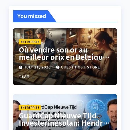
You missed
ENTREPRISE
Où vendre son or au
meilleur prix en Belgique
?
JULY 21, 2026
GUEST POST STORE
TEAM
ENTREPRISE
GuardCap Nieuwe Tijd
Investeringsplan: Hendrik
Verhaegen en Elise Van