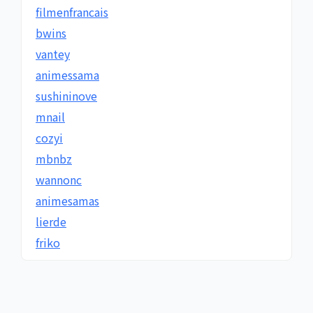
filmenfrancais
bwins
vantey
animessama
sushininove
mnail
cozyi
mbnbz
wannonc
animesamas
lierde
friko