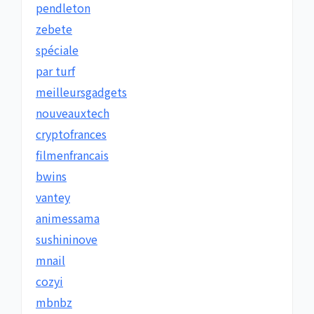
pendleton
zebete
spéciale
par turf
meilleursgadgets
nouveauxtech
cryptofrances
filmenfrancais
bwins
vantey
animessama
sushininove
mnail
cozyi
mbnbz