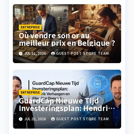
ENTREPRISE
Où vendre son or au
meilleur prix en Belgique ?
JUL 21, 2026
GUEST POST STORE TEAM
ENTREPRISE
GuardCap Nieuwe Tijd
Investeringsplan: Hendrik
Verhaegen en Elise Van
JUL 20, 2026
GUEST POST STORE TEAM
Doren de tweede fase in
België actief uitrollen