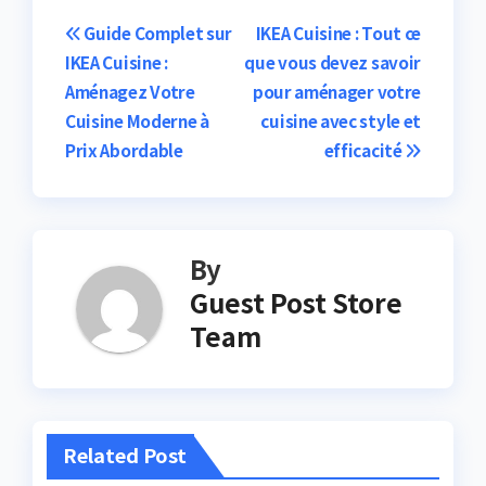
Post
Guide Complet sur
IKEA Cuisine : Tout ce
IKEA Cuisine :
que vous devez savoir
navigation
Aménagez Votre
pour aménager votre
Cuisine Moderne à
cuisine avec style et
Prix Abordable
efficacité
By
Guest Post Store
Team
Related Post