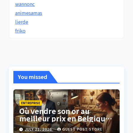
wannonc
animesamas
lierde
friko
You missed
ENTREPRISE
Où vendre son or au
meilleur prix en Belgique
?
JULY 21, 2026
GUEST POST STORE