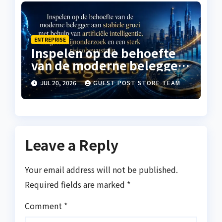
ENTREPRISE
Inspelen op de behoefte
van de moderne belegger
aan stabiele groei met
JUL 20, 2026
GUEST POST STORE TEAM
behulp van artificiële
intelligentie,
langetermijnonderzoek en
een sterk risicobewustzijn
Leave a Reply
Your email address will not be published.
Required fields are marked
*
Comment
*