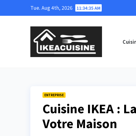
Skip
Tue. Aug 4th, 2026
11:34:36 AM
to
content
Cuisi
ENTREPRISE
Cuisine IKEA : L
Votre Maison