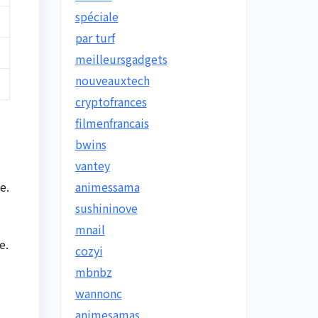
spéciale
par turf
meilleursgadgets
nouveauxtech
cryptofrances
filmenfrancais
bwins
vantey
e.
animessama
sushininove
mnail
e.
cozyi
mbnbz
wannonc
animesamas